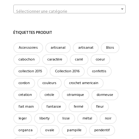
Sélectionner une catégorie
ÉTIQUETTES PRODUIT
Accessoires
artisanal
artisanat
Blois
cabochon
caractère
carré
coeur
collection 2015
Collection 2016
confettis
cordon
couleurs
crochet americain
création
créole
céramique
dormeuse
fait main
fantaisie
fermé
fleur
leger
liberty
lisse
métal
noir
organza
ovale
pampille
pendentif