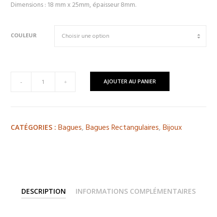
Dimensions : 18 mm x 25mm, épaisseur 8mm.
COULEUR
quantité
AJOUTER AU PANIER
-
+
de
Bague
Caen
Bagues
,
Bagues Rectangulaires
,
Bijoux
CATÉGORIES :
DESCRIPTION
INFORMATIONS COMPLÉMENTAIRES