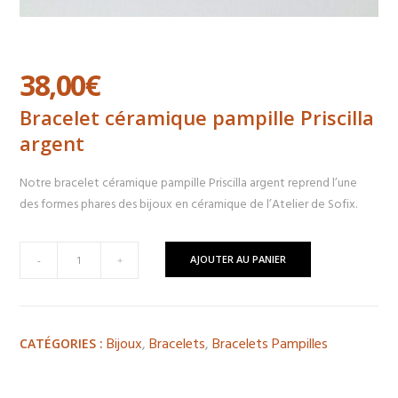
38,00
€
Bracelet céramique pampille Priscilla
argent
Notre bracelet céramique pampille Priscilla argent reprend l’une
des formes phares des bijoux en céramique de l’Atelier de Sofix.
quantité
AJOUTER AU PANIER
-
+
de
Bracelet
céramique
pampille
Bijoux
,
Bracelets
,
Bracelets Pampilles
CATÉGORIES :
Priscilla
argent