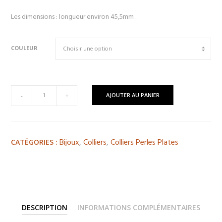
Les dimensions : longueur environ 45,5mm .
COULEUR
quantité
AJOUTER AU PANIER
-
+
de
Collier
Farah
Bijoux
,
Colliers
,
Colliers Perles Plates
CATÉGORIES :
DESCRIPTION
INFORMATIONS COMPLÉMENTAIRES